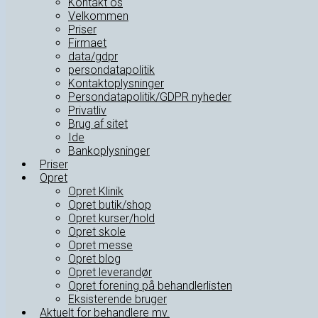
Kontakt os
Velkommen
Priser
Firmaet
data/gdpr
persondatapolitik
Kontaktoplysninger
Persondatapolitik/GDPR nyheder
Privatliv
Brug af sitet
Ide
Bankoplysninger
Priser
Opret
Opret Klinik
Opret butik/shop
Opret kurser/hold
Opret skole
Opret messe
Opret blog
Opret leverandør
Opret forening på behandlerlisten
Eksisterende bruger
Aktuelt for behandlere mv.