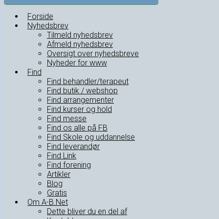
Forside
Nyhedsbrev
Tilmeld nyhedsbrev
Afmeld nyhedsbrev
Oversigt over nyhedsbreve
Nyheder for www
Find
Find behandler/terapeut
Find butik / webshop
Find arrangementer
Find kurser og hold
Find messe
Find os alle på FB
Find Skole og uddannelse
Find leverandør
Find Link
Find forening
Artikler
Blog
Gratis
Om A-B.Net
Dette bliver du en del af