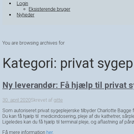
Login
Eksisterende bruger
Nyheder
You are browsing archives for
Kategori:
privat sygep
Ny leverandør: Få hjælp til privat 
30. april 2020
Skrevet af
gitte
Som autoriseret privat sygeplejerske tilbyder Charlotte Bagge f
Du kan få hjælp til medicindosering, pleje af div kathetrer, s
Ligeledes kan du få hjælp til terminal pleje, og aflastning af pår
Få mere information
her
.