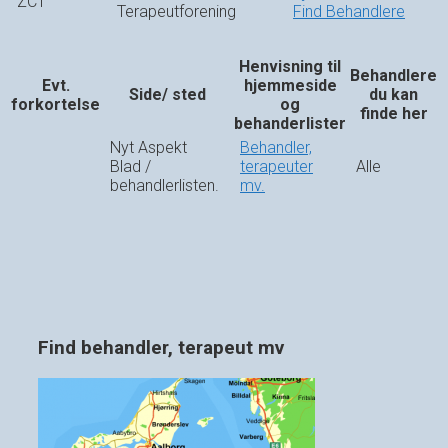
ZCT
Terapeutforening
Find Behandlere
Henvisning til
Behandlere
Evt.
hjemmeside
Side/ sted
du kan
forkortelse
og
finde her
behanderlister
Nyt Aspekt
Behandler,
Blad /
terapeuter
Alle
behandlerlisten.
mv.
Find behandler, terapeut mv