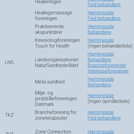
Healerringen
Find behandlere
Healingsmassage
Hjemmeside
foreningen
Find behandlere
Praktiserende
Hjemmeside
akupunktører
Behandlere
Kinesiologiforeningen
Hjemmeside
Touch for Health
(Ingen behandlerliste)
Hjemmeside
Landsorganisationen
Behandlere
LNS
NaturSundhedsrådet
Brancheforeninger
Interesseforeninger
Hjemmeside
Meta sundhed
Behandlere
Miljø- og
Hjemmeside
jordstråleforeningen
(Ingen opmålerliste)
Danmark
Brancheforening for
Hjemmeside
TKZ
zoneterapeuter
Find behandlere
Zone Connection
Hjemmeside