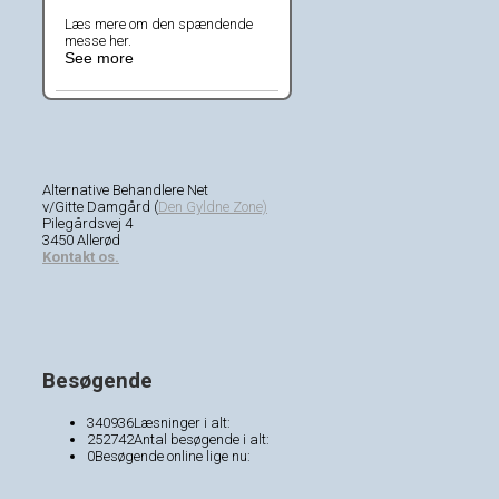
Læs mere om den spændende
messe her.
See more
Alternative Behandlere Net
v/Gitte Damgård (
Den Gyldne Zone)
Pilegårdsvej 4
3450 Allerød
Kontakt os.
Besøgende
340936
Læsninger i alt:
252742
Antal besøgende i alt:
0
Besøgende online lige nu: