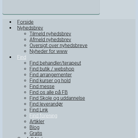
Forside
Nyhedsbrev
Tilmeld nyhedsbrev
Afmeld nyhedsbrev
Oversigt over nyhedsbreve
Nyheder for www
Find
Find behandler/terapeut
Find butik / webshop
Find arrangementer
Find kurser og hold
Find messe
Find os alle på FB
Find Skole og uddannelse
Find leverandør
Find Link
Find forening
Artikler
Blog
Gratis