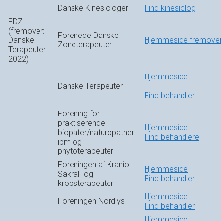
Danske Kinesiologer
Find kinesiolog
FDZ
(fremover:
Forenede Danske
Danske
Hjemmeside fremove
Zoneterapeuter
Terapeuter.
2022)
Hjemmeside
Danske Terapeuter
Find behandler
Forening for
praktiserende
Hjemmeside
biopater/naturopather
Find behandlere
ibm og
phytoterapeuter
Foreningen af Kranio
Hjemmeside
Sakral- og
Find behandler
kropsterapeuter
Hjemmeside
Foreningen Nordlys
Find behandler
Hjemmeside