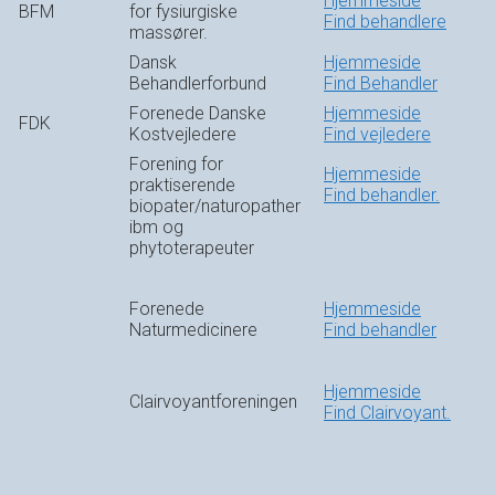
Hjemmeside
BFM
for fysiurgiske
Find behandlere
massører.
Dansk
Hjemmeside
Behandlerforbund
Find Behandler
Forenede Danske
Hjemmeside
FDK
Kostvejledere
Find vejledere
Forening for
Hjemmeside
praktiserende
Find behandler.
biopater/naturopather
ibm og
phytoterapeuter
Forenede
Hjemmeside
Naturmedicinere
Find behandler
Hjemmeside
Clairvoyantforeningen
Find Clairvoyant.