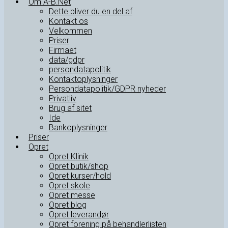
Om A-B.Net
Dette bliver du en del af
Kontakt os
Velkommen
Priser
Firmaet
data/gdpr
persondatapolitik
Kontaktoplysninger
Persondatapolitik/GDPR nyheder
Privatliv
Brug af sitet
Ide
Bankoplysninger
Priser
Opret
Opret Klinik
Opret butik/shop
Opret kurser/hold
Opret skole
Opret messe
Opret blog
Opret leverandør
Opret forening på behandlerlisten