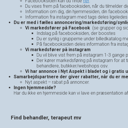
Facebooksiden kan du finde
her
.
Du vises frem på facebooksiden, når du tilmelder di
Information om dig, din hjemmesiden, din facebooksi
Information fra instagram med tags deles ligeledes
Du er med i fælles annoncering/markedsføring/synl
Vi markedsfører på Facebook
(se grupper og si
Indslag på facebooksiden, der boostes
Du er synlig i grupperne under billedkatalog 
På facebooksiden deles information fra instag
Vi markedsfører på instagram
Du vil blive vist frem på instagram 1-3 gange p
Der kører markedsføring på instagram for at ti
behandlere, butikker/webshops osv.
Vi har annonce i Nyt Aspekt i bladet og i gratis
Samarbejdspartnere der giver rabatter, når du er m
Nyt aspekt – rabat på annoncer.
Ingen hjemmeside?
Har du ikke en hjemmeside kan vi lave en præsentation af 
Find behandler, terapeut mv