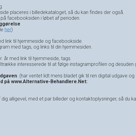
g.
de placeres i billedekataloget, så du kan findes der også.
 på facebooksiden i løbet af perioden.
iggørelse
de
her
)
med link til hjemmeside og facebookside.
ram med tags, og links til din hjemmesiden.
r. år med link til hjemmeside, tags.
ltrække interesserede til at følge instagramprofilen og desuden 
 udgaven
. (har ventet lidt mens bladet gik til ren digital udgave 
ed på www.Alternative-Behandlere.Net:
dig alligevel, med et par billeder og kontaktoplysninger, så du k