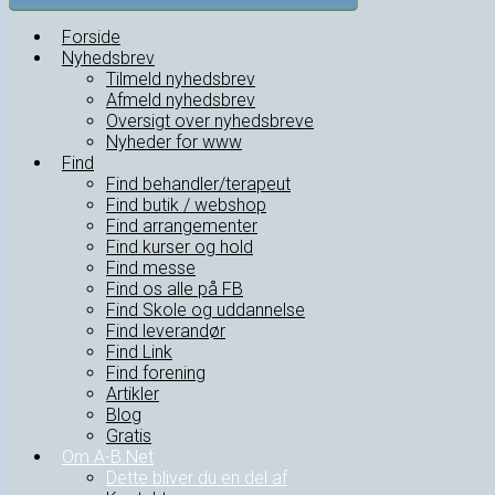
Forside
Nyhedsbrev
Tilmeld nyhedsbrev
Afmeld nyhedsbrev
Oversigt over nyhedsbreve
Nyheder for www
Find
Find behandler/terapeut
Find butik / webshop
Find arrangementer
Find kurser og hold
Find messe
Find os alle på FB
Find Skole og uddannelse
Find leverandør
Find Link
Find forening
Artikler
Blog
Gratis
Om A-B.Net
Dette bliver du en del af