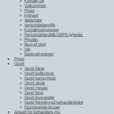
Kontakt os
Velkommen
Priser
Firmaet
data/gdpr
persondatapolitik
Kontaktoplysninger
Persondatapolitik/GDPR nyheder
Privatliv
Brug af sitet
Ide
Bankoplysninger
Priser
Opret
Opret Klinik
Opret butik/shop
Opret kurser/hold
Opret skole
Opret messe
Opret blog
Opret leverandør
Opret forening på behandlerlisten
Eksisterende bruger
Aktuelt for behandlere mv.