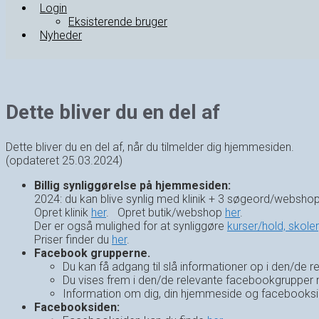
Login
Eksisterende bruger
Nyheder
Dette bliver du en del af
Dette bliver du en del af, når du tilmelder dig hjemmesiden.
(opdateret 25.03.2024)
Billig synliggørelse på hjemmesiden:
2024: du kan blive synlig med klinik + 3 søgeord/webshop 
Opret klinik
her
. Opret butik/webshop
her
.
Der er også mulighed for at synliggøre
kurser/hold,
skoler
Priser finder du
her
.
Facebook grupperne.
Du kan få adgang til slå informationer op i den/d
Du vises frem i den/de relevante facebookgrupper nå
Information om dig, din hjemmeside og facebookside
Facebooksiden: