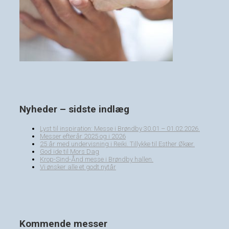
Nyheder – sidste indlæg
Lyst til inspiration: Messe i Brøndby 30.01 – 01.02.2026.
Messer efterår 2025 og i 2026
25 år med undervisning i Reiki. Tillykke til Esther Økær.
God ide til Mors Dag
Krop-Sind-Ånd messe i Brøndby hallen.
Vi ønsker alle et godt nytår
Kommende messer