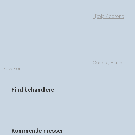
Hjælp / corona
Corona
,
Hjælp.
Gavekort
Find behandlere
Kommende messer