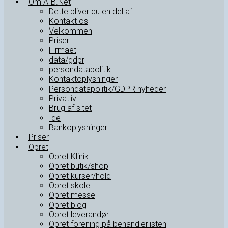
Om A-B.Net
Dette bliver du en del af
Kontakt os
Velkommen
Priser
Firmaet
data/gdpr
persondatapolitik
Kontaktoplysninger
Persondatapolitik/GDPR nyheder
Privatliv
Brug af sitet
Ide
Bankoplysninger
Priser
Opret
Opret Klinik
Opret butik/shop
Opret kurser/hold
Opret skole
Opret messe
Opret blog
Opret leverandør
Opret forening på behandlerlisten