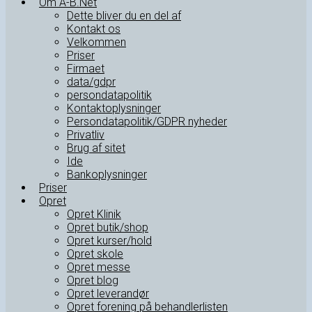
Om A-B.Net
Dette bliver du en del af
Kontakt os
Velkommen
Priser
Firmaet
data/gdpr
persondatapolitik
Kontaktoplysninger
Persondatapolitik/GDPR nyheder
Privatliv
Brug af sitet
Ide
Bankoplysninger
Priser
Opret
Opret Klinik
Opret butik/shop
Opret kurser/hold
Opret skole
Opret messe
Opret blog
Opret leverandør
Opret forening på behandlerlisten