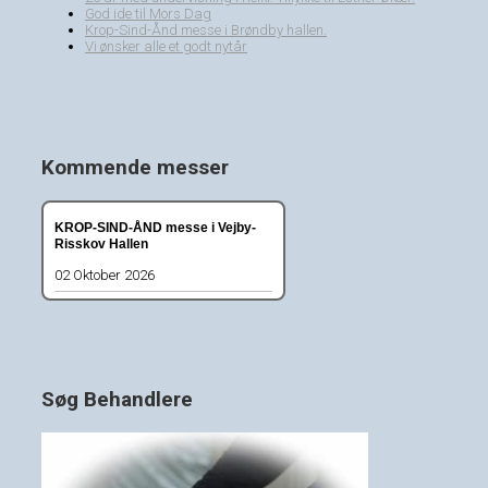
God ide til Mors Dag
Krop-Sind-Ånd messe i Brøndby hallen.
Vi ønsker alle et godt nytår
Kommende messer
KROP-SIND-ÅND messe i Vejby-
Risskov Hallen
02 Oktober 2026
Søg Behandlere