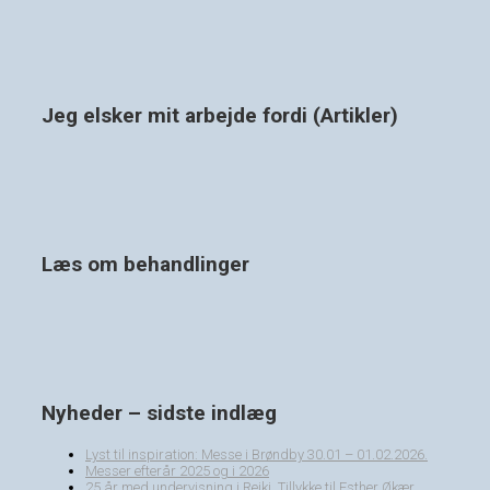
Jeg elsker mit arbejde fordi (Artikler)
Læs om behandlinger
Nyheder – sidste indlæg
Lyst til inspiration: Messe i Brøndby 30.01 – 01.02.2026.
Messer efterår 2025 og i 2026
25 år med undervisning i Reiki. Tillykke til Esther Økær.